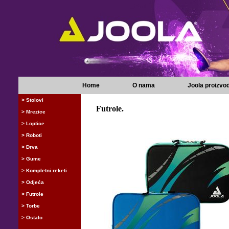
Home
O nama
Joola proizvod
> Stolovi
Futrole.
> Mrezice
> Loptice
> Roboti
> Drva
> Gume
> Kompletni reketi
> Odjeća
> Futrole
> Torbe
> Ostalo